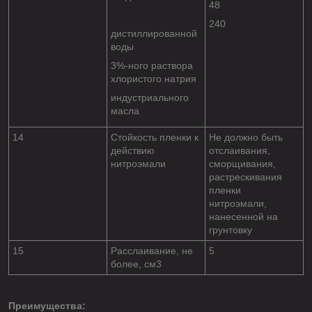
48
240
дистиллированной
воды
3%-ного раствора
хлористого натрия
индустриального
масла
14
Стойкость пленки к
Не должно быть
действию
отслаивания,
нитроэмали
сморщивания,
растрескивания
пленки
нитроэмали,
нанесенной на
грунтовку
15
Расслаивание, не
5
более, см
3
Преимущества: