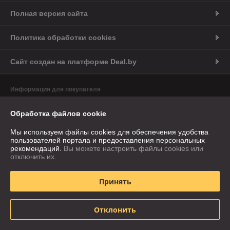
Полная версия сайта
Политика обработки cookies
Сайт создан на платформе Deal.by
Информация для покупателя
Юридическое лицо:
ОАО «Лакокраска»
г. Лида, ул. Игнатова, 71. Адрес магазина в г. МИНСК: Минск, ул.
Обработка файлов cookie
Левкова, 9
Мы используем файлы cookies для обеспечения удобства
Регистрационный номер ЕГР: 500021625
пользователей портала и предоставления персональных
рекомендаций.
Вы можете настроить файлы cookies или
УНП: 500021625
отключить их.
Регистрационный орган: Лидский горисполком
Принять
Дата регистрации компании: 22.06.2000
Ссылка на свидетельство/лицензию
Отклонить
Местонахождение книги жалоб и предложений: ул. Игнатова, 71