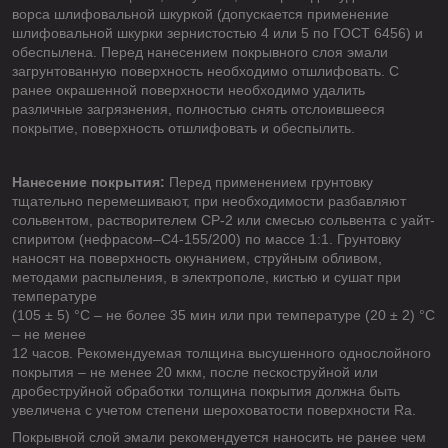
ворса шлифовальной шкуркой (допускается применение
шлифовальной шкурки зернистостью 4 или 5 по ГОСТ 6456) и
обеспылена. Перед нанесением покрывного слоя эмали
загрунтованную поверхность необходимо отшлифовать. С
ранее окрашенной поверхности необходимо удалить
различные загрязнения, полностью снять отслоившееся
покрытие, поверхность отшлифовать и обеспылить.
Нанесение покрытия:
Перед применением грунтовку
тщательно перемешивают, при необходимости разбавляют
сольвентом, растворителем СР-2 или смесью сольвента с уайт-
спиритом (нефрасом–С4-155/200) по массе 1:1. Грунтовку
наносят на поверхность окунанием, струйным обливом,
методами распыления, в электрополе, кистью и сушат при
температуре
(105 ± 5) °С – не более 35 мин или при температуре (20 ± 2) °С
– не менее
12 часов. Рекомендуемая толщина высушенного однослойного
покрытия – не менее 20 мкм, после пескоструйной или
дробеструйной обработки толщина покрытия должна быть
увеличена с учетом степени шероховатости поверхности Rа.
Покрывной слой эмали рекомендуется наносить не ранее чем