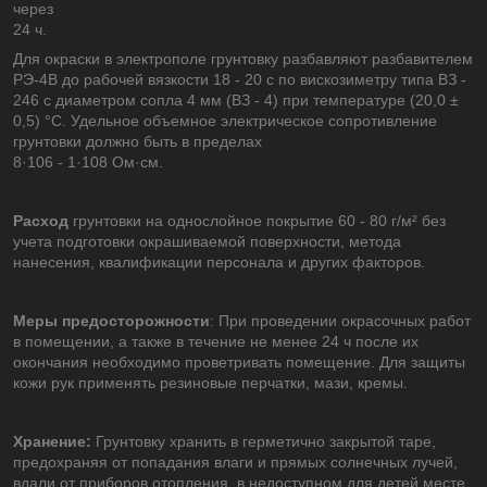
через
24 ч.
Для окраски в электрополе грунтовку разбавляют разбавителем
РЭ-4В до рабочей вязкости 18 - 20 с по вискозиметру типа ВЗ -
246 с диаметром сопла 4 мм (ВЗ - 4) при температуре (20,0 ±
0,5) °С. Удельное объемное электрическое сопротивление
грунтовки должно быть в пределах
8·106 - 1·108 Ом·см.
Расход
грунтовки на однослойное покрытие 60 - 80 г/м² без
учета подготовки окрашиваемой поверхности, метода
нанесения, квалификации персонала и других факторов.
Меры предосторожности
: При проведении окрасочных работ
в помещении, а также в течение не менее 24 ч после их
окончания необходимо проветривать помещение. Для защиты
кожи рук применять резиновые перчатки, мази, кремы.
Хранение:
Грунтовку хранить в герметично закрытой таре,
предохраняя от попадания влаги и прямых солнечных лучей,
вдали от приборов отопления, в недоступном для детей месте.