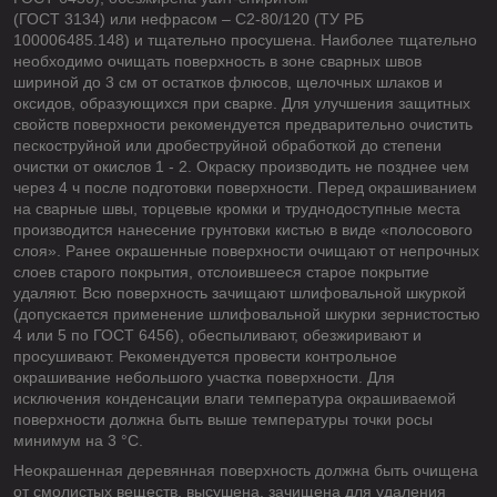
(ГОСТ 3134) или нефрасом – С2-80/120 (ТУ РБ
100006485.148) и тщательно просушена. Наиболее тщательно
необходимо очищать поверхность в зоне сварных швов
шириной до 3 см от остатков флюсов, щелочных шлаков и
оксидов, образующихся при сварке. Для улучшения защитных
свойств поверхности рекомендуется предварительно очистить
пескоструйной или дробеструйной обработкой до степени
очистки от окислов 1 - 2. Окраску производить не позднее чем
через 4 ч после подготовки поверхности. Перед окрашиванием
на сварные швы, торцевые кромки и труднодоступные места
производится нанесение грунтовки кистью в виде «полосового
слоя». Ранее окрашенные поверхности очищают от непрочных
слоев старого покрытия, отслоившееся старое покрытие
удаляют. Всю поверхность зачищают шлифовальной шкуркой
(допускается применение шлифовальной шкурки зернистостью
4 или 5 по ГОСТ 6456), обеспыливают, обезжиривают и
просушивают. Рекомендуется провести контрольное
окрашивание небольшого участка поверхности. Для
исключения конденсации влаги температура окрашиваемой
поверхности должна быть выше температуры точки росы
минимум на 3 °С.
Неокрашенная деревянная поверхность должна быть очищена
от смолистых веществ, высушена, зачищена для удаления