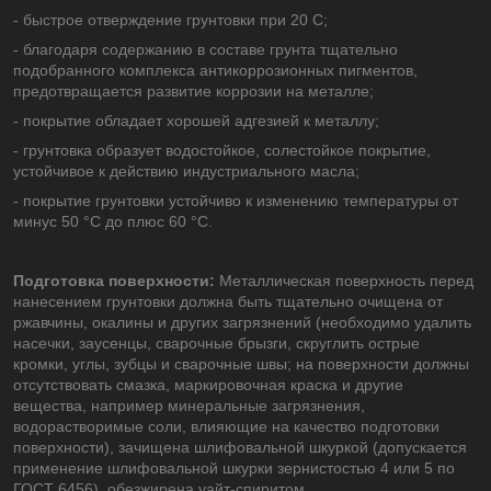
- быстрое отверждение грунтовки при 20 С;
- благодаря содержанию в составе грунта тщательно
подобранного комплекса антикоррозионных пигментов,
предотвращается развитие коррозии на металле;
- покрытие обладает хорошей адгезией к металлу;
- грунтовка образует водостойкое, солестойкое покрытие,
устойчивое к действию индустриального масла;
- покрытие грунтовки устойчиво к изменению температуры от
минус 50 °С до плюс 60 °С.
Подготовка поверхности:
Металлическая поверхность перед
нанесением грунтовки должна быть тщательно очищена от
ржавчины, окалины и других загрязнений (необходимо удалить
насечки, заусенцы, сварочные брызги, скруглить острые
кромки, углы, зубцы и сварочные швы; на поверхности должны
отсутствовать смазка, маркировочная краска и другие
вещества, например минеральные загрязнения,
водорастворимые соли, влияющие на качество подготовки
поверхности), зачищена шлифовальной шкуркой (допускается
применение шлифовальной шкурки зернистостью 4 или 5 по
ГОСТ 6456), обезжирена уайт-спиритом